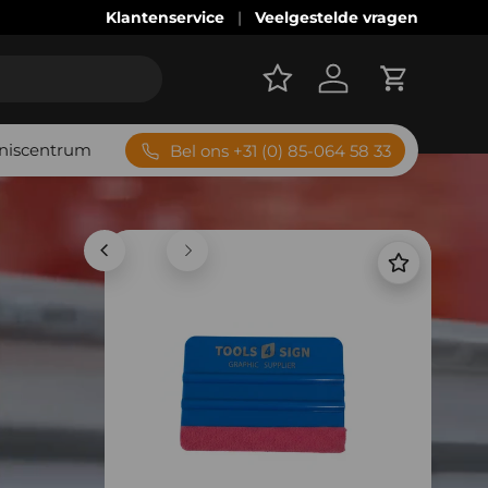
Klantenservice
Veelgestelde vragen
Account
Winkelwag
niscentrum
Bel ons +31 (0) 85-064 58 33