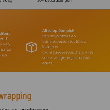
werkdag
50+ beoordelingen
Alles op één plek
liteit
Van snijplotters en
tend
transferpersen tot folies,
en van
inkten en
merken
montagegereedschap. Alles
- en
voor uw signproject op één
adres.
n wrapping
print- en wrapbranche.