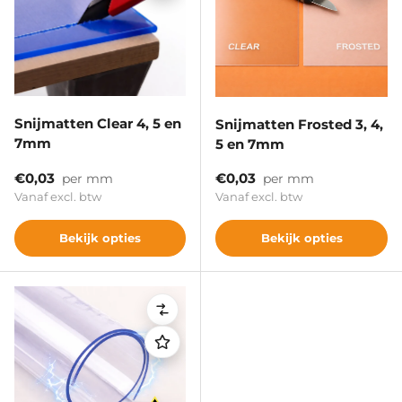
Snijmatten Clear 4, 5 en
Snijmatten Frosted 3, 4,
7mm
5 en 7mm
Reguliere prijs
Reguliere prijs
€0,03
€0,03
per mm
per mm
Vanaf excl. btw
Vanaf excl. btw
Bekijk opties
Bekijk opties
Vergelijken