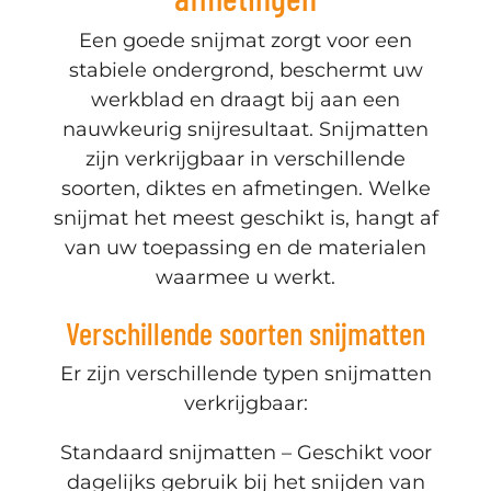
Een goede snijmat zorgt voor een
stabiele ondergrond, beschermt uw
werkblad en draagt bij aan een
nauwkeurig snijresultaat. Snijmatten
zijn verkrijgbaar in verschillende
soorten, diktes en afmetingen. Welke
snijmat het meest geschikt is, hangt af
van uw toepassing en de materialen
waarmee u werkt.
Verschillende soorten snijmatten
Weten wanneer we iets nieuws hebben?
Er zijn verschillende typen snijmatten
Schrijf u in en ontvang updates over nieuwe
verkrijgbaar:
artikelen, aanbiedingen en meer.
Standaard snijmatten – Geschikt voor
E-mailadres
dagelijks gebruik bij het snijden van
Abonneer