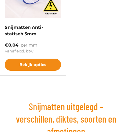
Snijmatten Anti-
statisch 5mm
Reguliere prijs
€0,04
per mm
Vanaf excl. btw
Bekijk opties
Snijmatten uitgelegd –
verschillen, diktes, soorten en
afmetingen
Sluite