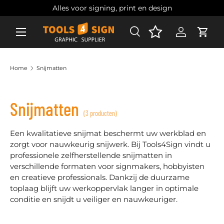
Alles voor signing, print en design
Ga naar inhoud
Zoeken
Account
Wink
Zoeken
Zoeken
Home
Snijmatten
Snijmatten
(3 producten)
Een kwalitatieve snijmat beschermt uw werkblad en
zorgt voor nauwkeurig snijwerk. Bij Tools4Sign vindt u
professionele zelfherstellende snijmatten in
verschillende formaten voor signmakers, hobbyisten
en creatieve professionals. Dankzij de duurzame
toplaag blijft uw werkoppervlak langer in optimale
conditie en snijdt u veiliger en nauwkeuriger.