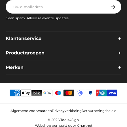
E-mailadres
Abonnee
Geen spam. Alleen relevante updates.
+
Klantenservice
+
Productgroepen
+
Merken
Algemene voorwaarden
Privacyverklaring
Retourneringsbeleid
© 2026
Tools4Sign
.
Webshop gemaakt door
Chartnet