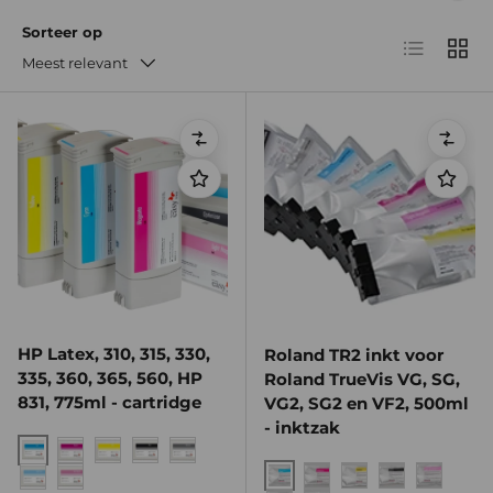
Sorteer op
Lijst
Raste
Meest relevant
Vergelijken
Verge
HP Latex, 310, 315, 330,
Roland TR2 inkt voor
335, 360, 365, 560, HP
Roland TrueVis VG, SG,
831, 775ml - cartridge
VG2, SG2 en VF2, 500ml
- inktzak
Cyan
Magenta
Yellow
Black
Optimizer