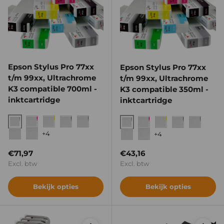
Epson Stylus Pro 77xx
Epson Stylus Pro 77xx
t/m 99xx, Ultrachrome
t/m 99xx, Ultrachrome
K3 compatible 700ml -
K3 compatible 350ml -
inktcartridge
inktcartridge
Cyan
Vivid Magenta
Yellow
Photo Black
Matte Black
Cyan
Vivid Magenta
Yellow
Photo Black
Matte B
+4
+4
Light Cyan
Vivid Light Magenta
Light Cyan
Vivid Light Magenta
Reguliere prijs
Reguliere prijs
€71,97
€43,16
Excl. btw
Excl. btw
Bekijk opties
Bekijk opties