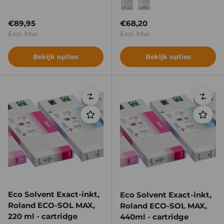
Cyan
Magenta
Yellow
Black
Light M
Light Cyan
Light Magenta
Light Cyan
Light Black
Reguliere prijs
Reguliere prijs
€89,95
€68,20
Excl. btw
Excl. btw
Bekijk opties
Bekijk opties
Vergelijken
Verge
Eco Solvent Exact-inkt,
Eco Solvent Exact-inkt,
Roland ECO-SOL MAX,
Roland ECO-SOL MAX,
220 ml - cartridge
440ml - cartridge