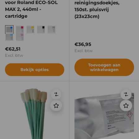
voor Roland ECO-SOL
reinigingsdoekjes,
MAX 2, 440ml -
150st. pluisvrij
cartridge
(23x23cm)
Cyan
Magenta
Yellow
Black
Light Black
Light Cyan
Light Magenta
Reguliere prijs
€36,95
Reguliere prijs
€62,51
Excl. btw
Excl. btw
Toevoegen aan
Bekijk opties
winkelwagen
Vergelijken
Verge