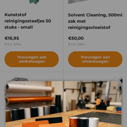
Kunststof
Solvent Cleaning, 500ml
reinigingsstaafjes 50
zak met
stuks - small
reinigingsvloeistof
Reguliere prijs
Reguliere prijs
€16,95
€50,00
Excl. btw
Excl. btw
Toevoegen aan
Toevoegen aan
winkelwagen
winkelwagen
Vergelijken
Verge
Sluite