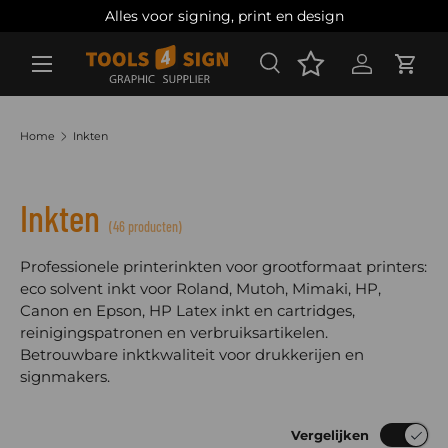
Alles voor signing, print en design
Ga naar inhoud
Zoeken
Account
Wink
Zoeken
Zoeken
Home
Inkten
Inkten
(46 producten)
Professionele printerinkten voor grootformaat printers:
eco solvent inkt voor Roland, Mutoh, Mimaki, HP,
Canon en Epson, HP Latex inkt en cartridges,
reinigingspatronen en verbruiksartikelen.
Betrouwbare inktkwaliteit voor drukkerijen en
signmakers.
Vergelijken