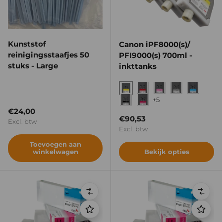
Kunststof
Canon iPF8000(s)/
reinigingsstaafjes 50
PFI9000(s) 700ml -
stuks - Large
inkttanks
Yellow
Red
Photo Magenta
Photo Grey
Photo C
+5
Matte Black
Magenta
Reguliere prijs
€24,00
Reguliere prijs
€90,53
Excl. btw
Excl. btw
Toevoegen aan
winkelwagen
Bekijk opties
Vergelijken
Verge