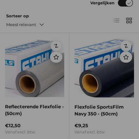
Vergelijken
Sorteer op
Lijst
Raste
Meest relevant
Vergelijken
Verge
Reflecterende Flexfolie -
Flexfolie SportsFilm
(50cm)
Navy 350 - (50cm)
Reguliere prijs
Reguliere prijs
€12,50
€9,25
Vanaf excl. btw
Vanaf excl. btw