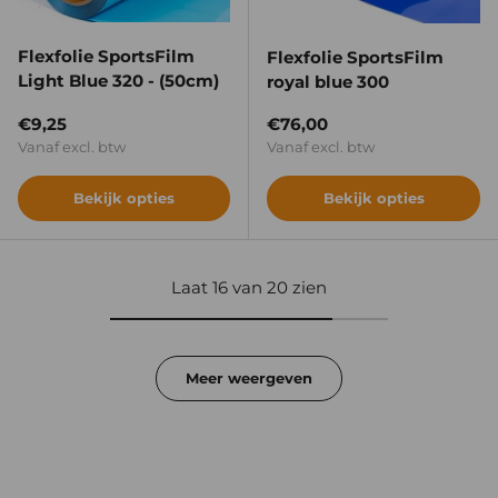
Flexfolie SportsFilm
Flexfolie SportsFilm
Light Blue 320 - (50cm)
royal blue 300
Reguliere prijs
Reguliere prijs
€9,25
€76,00
Vanaf excl. btw
Vanaf excl. btw
Bekijk opties
Bekijk opties
Laat 16 van 20 zien
Meer weergeven