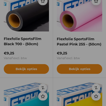
Flexfolie SportsFilm
Flexfolie SportsFilm
Black 700 - (50cm)
Pastel Pink 255 - (50cm)
Reguliere prijs
Reguliere prijs
€9,25
€9,25
Vanaf excl. btw
Vanaf excl. btw
Bekijk opties
Bekijk opties
Vergelijken
Verge