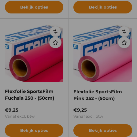
Bekijk opties
Bekijk opties
Vergelijken
Verge
Flexfolie SportsFilm
Flexfolie SportsFilm
Fuchsia 250 - (50cm)
Pink 252 - (50cm)
Reguliere prijs
Reguliere prijs
€9,25
€9,25
Vanaf excl. btw
Vanaf excl. btw
Bekijk opties
Bekijk opties