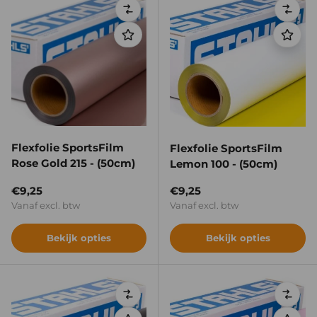
Vergelijken
Verge
Flexfolie SportsFilm
Flexfolie SportsFilm
Rose Gold 215 - (50cm)
Lemon 100 - (50cm)
Reguliere prijs
Reguliere prijs
€9,25
€9,25
Vanaf excl. btw
Vanaf excl. btw
Bekijk opties
Bekijk opties
Vergelijken
Verge