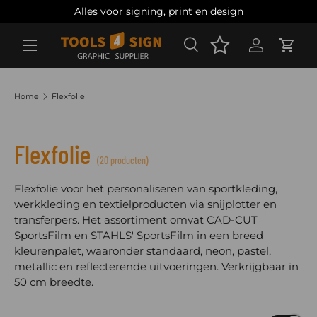
Alles voor signing, print en design
Ga naar inhoud
Zoeken
Account
Wink
Zoeken
Zoeken
Home
Flexfolie
Flexfolie
(20 producten)
Flexfolie voor het personaliseren van sportkleding,
werkkleding en textielproducten via snijplotter en
transferpers. Het assortiment omvat CAD-CUT
SportsFilm en STAHLS' SportsFilm in een breed
kleurenpalet, waaronder standaard, neon, pastel,
metallic en reflecterende uitvoeringen. Verkrijgbaar in
50 cm breedte.