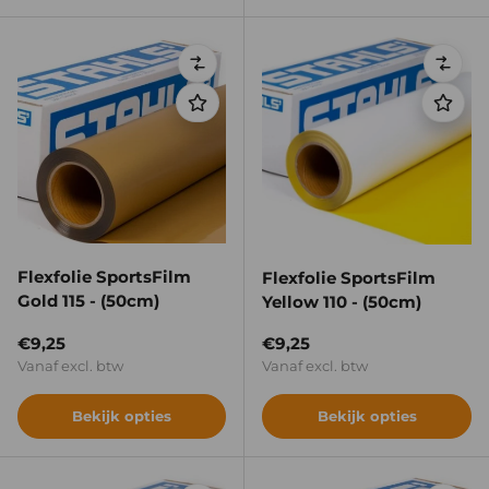
Vergelijken
Verge
Flexfolie SportsFilm
Flexfolie SportsFilm
Gold 115 - (50cm)
Yellow 110 - (50cm)
Reguliere prijs
Reguliere prijs
€9,25
€9,25
Vanaf excl. btw
Vanaf excl. btw
Bekijk opties
Bekijk opties