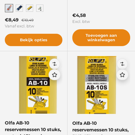
Oranje
Blauw
Geel
Zwart
Reguliere prijs
€4,58
Verkoopprijs
Reguliere prijs
€8,49
€10,49
Excl. btw
Vanaf excl. btw
Toevoegen aan
Bekijk opties
winkelwagen
Vergelijken
Verge
Olfa AB-10
Olfa AB-10
reservemessen 10 stuks,
reservemessen 10 stuks,