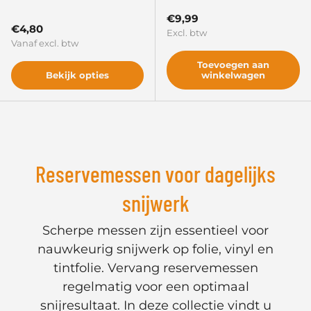
Reguliere prijs
€9,99
Reguliere prijs
€4,80
Excl. btw
Vanaf excl. btw
Toevoegen aan
Bekijk opties
winkelwagen
Weten wanneer we iets nieuws hebben?
Schrijf u in en ontvang updates over nieuwe
artikelen, aanbiedingen en meer.
Reservemessen voor dagelijks
E-mailadres
Abonneer
snijwerk
Scherpe messen zijn essentieel voor
nauwkeurig snijwerk op folie, vinyl en
tintfolie. Vervang reservemessen
regelmatig voor een optimaal
snijresultaat. In deze collectie vindt u