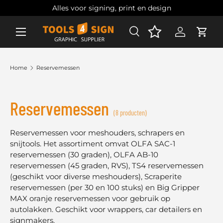
Alles voor signing, print en design
Ga naar inhoud
Zoeken
Account
Wink
Zoeken
Zoeken
Home
Reservemessen
Reservemessen
(8 producten)
Reservemessen voor meshouders, schrapers en
snijtools. Het assortiment omvat OLFA SAC-1
reservemessen (30 graden), OLFA AB-10
reservemessen (45 graden, RVS), TS4 reservemessen
(geschikt voor diverse meshouders), Scraperite
reservemessen (per 30 en 100 stuks) en Big Gripper
MAX oranje reservemessen voor gebruik op
autolakken. Geschikt voor wrappers, car detailers en
signmakers.