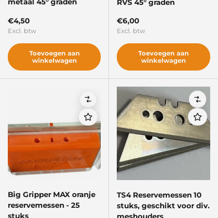
metaal 45° graden
RVS 45° graden
Reguliere prijs
Reguliere prijs
€4,50
€6,00
Excl. btw
Excl. btw
Toevoegen aan
Toevoegen aan
winkelwagen
winkelwagen
Vergelijken
Verge
Big Gripper MAX oranje
TS4 Reservemessen 10
reservemessen - 25
stuks, geschikt voor div.
stuks
meshouders