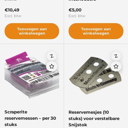
Reguliere prijs
Reguliere prijs
€10,49
€5,00
Excl. btw
Excl. btw
Toevoegen aan
Toevoegen aan
winkelwagen
winkelwagen
Vergelijken
Verge
Sluite
Scraperite
Reservemesjes (10
reservemessen – per 30
stuks) voor verstelbare
stuks
Snijstok