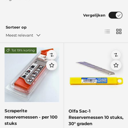
Vergelijken
Sorteer op
Lijst
Raste
Meest relevant
Tot 19% korting
Vergelijken
Verge
Scraperite
Olfa Sac-1
reservemessen - per 100
Reservemessen 10 stuks,
stuks
30° graden