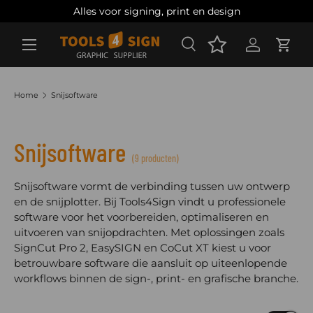
Alles voor signing, print en design
Ga naar inhoud
Zoeken
Account
Wink
Zoeken
Zoeken
Home
Snijsoftware
Snijsoftware
(9 producten)
Snijsoftware vormt de verbinding tussen uw ontwerp
en de snijplotter. Bij Tools4Sign vindt u professionele
software voor het voorbereiden, optimaliseren en
uitvoeren van snijopdrachten. Met oplossingen zoals
SignCut Pro 2, EasySIGN en CoCut XT kiest u voor
betrouwbare software die aansluit op uiteenlopende
workflows binnen de sign-, print- en grafische branche.