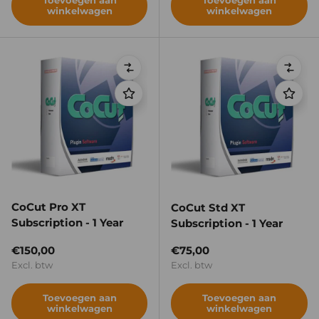
Toevoegen aan
Toevoegen aan
winkelwagen
winkelwagen
Vergelijken
Verge
CoCut Pro XT
CoCut Std XT
Subscription - 1 Year
Subscription - 1 Year
Reguliere prijs
Reguliere prijs
€150,00
€75,00
Excl. btw
Excl. btw
Toevoegen aan
Toevoegen aan
winkelwagen
winkelwagen