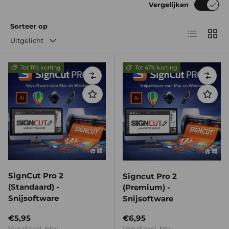
Vergelijken
Sorteer op
Lijst
Raste
Uitgelicht
Tot 11% korting
Tot 47% korting
Vergelijken
Verge
SignCut Pro 2
Signcut Pro 2
(Standaard) -
(Premium) -
Snijsoftware
Snijsoftware
Reguliere prijs
Reguliere prijs
€5,95
€6,95
Vanaf excl. btw
Vanaf excl. btw