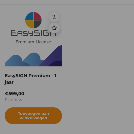
Vergelijken
EasySIGN Premium - 1
jaar
Reguliere prijs
€599,00
Excl. btw
Toevoegen aan
winkelwagen