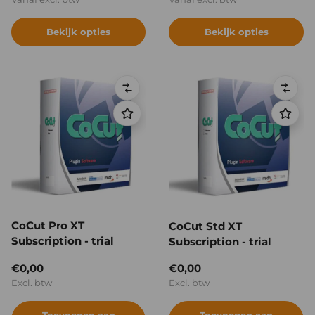
Bekijk opties
Bekijk opties
Vergelijken
Verge
CoCut Pro XT
CoCut Std XT
Subscription - trial
Subscription - trial
Reguliere prijs
Reguliere prijs
€0,00
€0,00
Excl. btw
Excl. btw