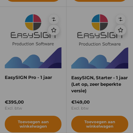
Vergelijken
Verge
EasySIGN Pro - 1 jaar
EasySIGN, Starter - 1 jaar
(Let op, zeer beperkte
versie)
Reguliere prijs
Reguliere prijs
€395,00
€149,00
Excl. btw
Excl. btw
Toevoegen aan
Toevoegen aan
winkelwagen
winkelwagen