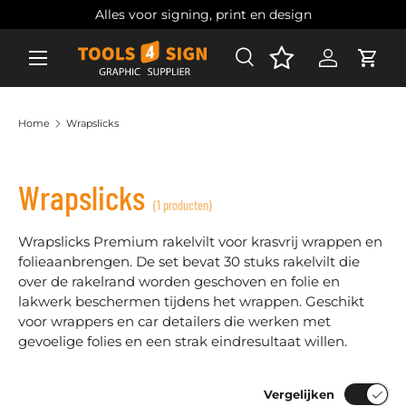
Alles voor signing, print en design
Ga naar inhoud
Zoeken
Account
Wink
Zoeken
Zoeken
Home
Wrapslicks
Wrapslicks
(1 producten)
Wrapslicks Premium rakelvilt voor krasvrij wrappen en
folieaanbrengen. De set bevat 30 stuks rakelvilt die
over de rakelrand worden geschoven en folie en
lakwerk beschermen tijdens het wrappen. Geschikt
voor wrappers en car detailers die werken met
gevoelige folies en een strak eindresultaat willen.
Vergelijken