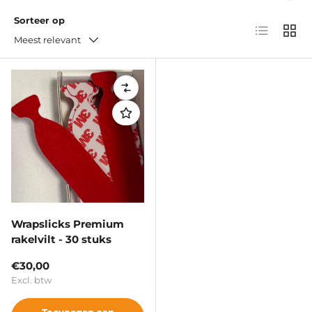
Sorteer op
Lijst
Raste
Meest relevant
Vergelijken
Wrapslicks Premium
rakelvilt - 30 stuks
Reguliere prijs
€30,00
Excl. btw