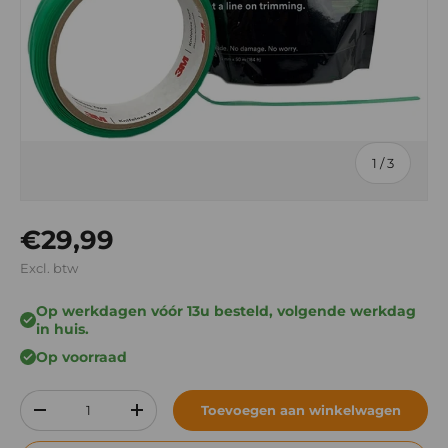
van
1
/
3
Reguliere prijs
€29,99
Excl. btw
Op werkdagen vóór 13u besteld, volgende werkdag
in huis.
Op voorraad
Aantal
Toevoegen aan winkelwagen
Verlaag de hoeveelheid
Verhoog de hoeveelheid