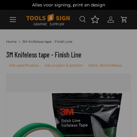
Alles voor signing, print en design
Ga naar inhoud
Zoeken
Account
Wink
Zoeken
Zoeken
Home
3M Knifeless tape - Finish Line
3M Knifeless tape - Finish Line
Alle specificaties
Alle snijden & plotten
Merk: 3M Knifeless
Ga direct naar productinformatie