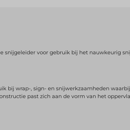
e snijgeleider voor gebruik bij het nauwkeurig sni
bruik bij wrap-, sign- en snijwerkzaamheden waarb
 constructie past zich aan de vorm van het opperv
Weten wannee
nieuws he
Schrijf u in en ontva