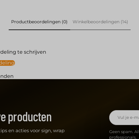
Productbeoordelingen (0)
Winkelbeoordelingen (14)
eling te schrijven
deling
onden
we producten
E-mailadres
ips en acties voor sign, wrap
Geen spam. Al
professionals.