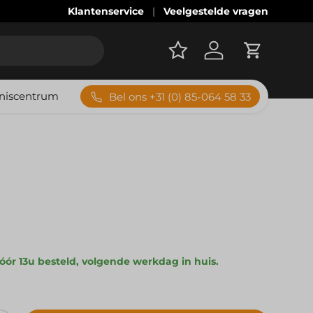
Advies bij machines, software en verbruiksmaterial
Klantenservice
Veelgestelde vragen
Account
Winkelwag
niscentrum
Bel ons +31 (0) 85-064 58 33
 prijs
ór 13u besteld, volgende werkdag in huis.