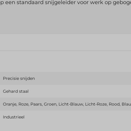
 op een standaard snijgeleider voor werk op gebo
nieuwe artikelen, a
meer.
E-mailadres
Precisie snijden
Gehard staal
Oranje, Roze, Paars, Groen, Licht-Blauw, Licht-Roze, Rood, Blau
Industrieel