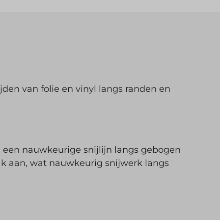
jden van folie en vinyl langs randen en
ij een nauwkeurige snijlijn langs gebogen
Sluiten
lak aan, wat nauwkeurig snijwerk langs
r we iets
bben?
ng updates over