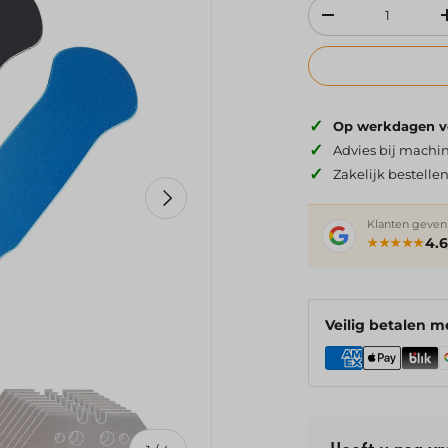
Aantal
Verlaag de hoeve
✓
Op werkdagen vó
✓
Advies bij machin
✓
Zakelijk bestelle
Volgende
Klanten geven
4.6
★★★★★
Veilig betalen m