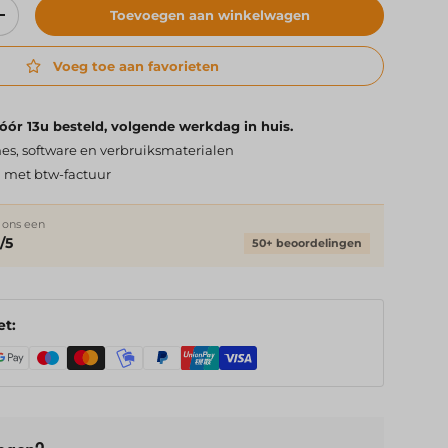
Toevoegen aan winkelwagen
elheid
Verhoog de hoeveelheid
Voeg toe aan favorieten
ór 13u besteld, volgende werkdag in huis.
es, software en verbruiksmaterialen
n met btw-factuur
 ons een
/5
50+ beoordelingen
et: