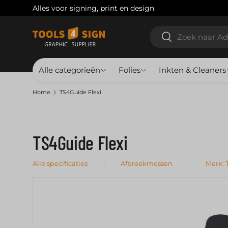
Alles voor signing, print en design
Ga naar inhoud
Zoeken
Zoeken
Alle categorieën
Folies
Inkten & Cleaners
Home
TS4Guide Flexi
TS4Guide Flexi
Alle specificaties
Afbreekmessen
Merk: 
Ga direct naar productinformatie