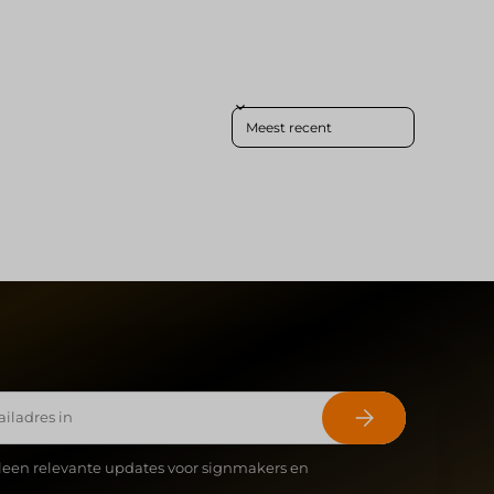
Sort reviews by
Abonneer
leen relevante updates voor signmakers en