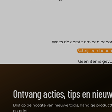
Wees de eerste om een beoord
Schrijf een beoor
Geen items gev
Ontvang acties, tips en nieu
Blijf op de hoogte van nieuwe tools, handige productt
en print.