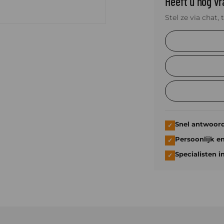
Heeft u nog v
Stel ze via chat, 
Snel antwoor
✓
Persoonlijk e
✓
Specialisten i
✓