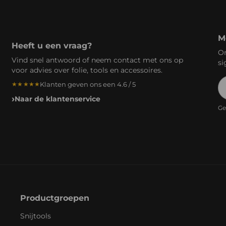
M
Heeft u een vraag?
On
Vind snel antwoord of neem contact met ons op
si
voor advies over folie, tools en accessoires.
E-
Klanten geven ons een 4.6 / 5
★★★★★
Naar de klantenservice
Ge
Productgroepen
Snijtools