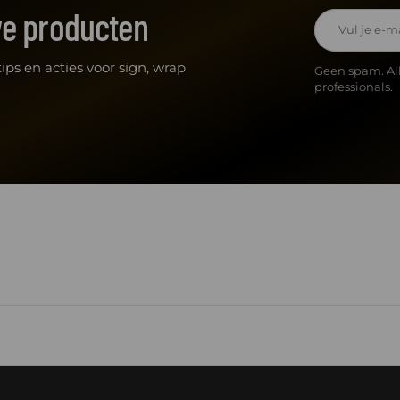
we producten
E-mailadres
ips en acties voor sign, wrap
Geen spam. Al
professionals.