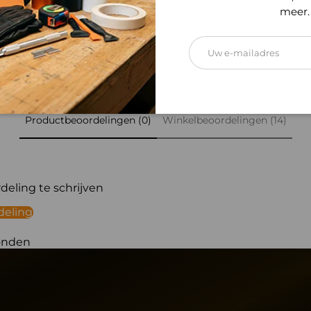
meer.
E-mailadres
Productbeoordelingen (0)
Winkelbeoordelingen (14)
eling te schrijven
deling
onden