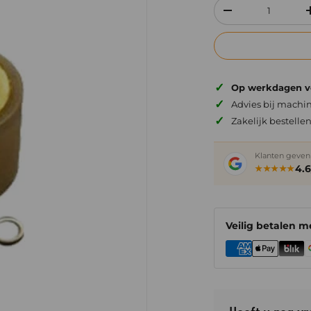
Aantal
Verlaag de hoeve
✓
Op werkdagen vó
✓
Advies bij machin
✓
Zakelijk bestelle
Klanten geven
4.6
★★★★★
Veilig betalen m