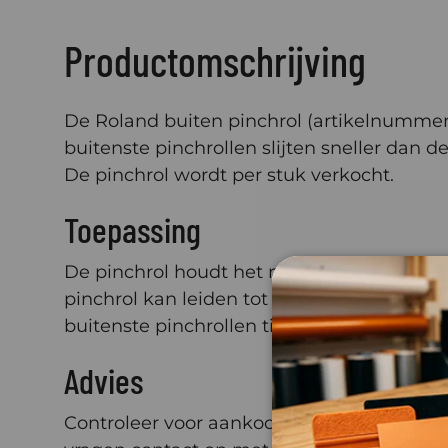
Productomschrijving
De Roland buiten pinchrol (artikelnummer 
buitenste pinchrollen slijten sneller dan
De pinchrol wordt per stuk verkocht.
Toepassing
De pinchrol houdt het medium (folie of viny
pinchrol kan leiden tot verschuiving van h
buitenste pinchrollen tijdig voor een consis
Advies
Controleer voor aankoop of deze pinchrol 