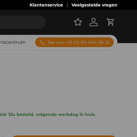
Advies bij machines, software en verbruiksmaterial
Klantenservice
Veelgestelde vragen
Account
Winkelwag
niscentrum
Bel ons +31 (0) 85-064 58 33
 prijs
ór 13u besteld, volgende werkdag in huis.