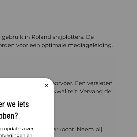
ebruik in Roland snijplotters. De
worden voor een optimale mediageleiding.
r een gelijkmatige doorvoer. Een versleten
een verminderde snijkwaliteit. Vervang de
Sluiten
r we iets
bben?
ng updates over
rol wordt per stuk verkocht. Neem bij
anbiedingen en