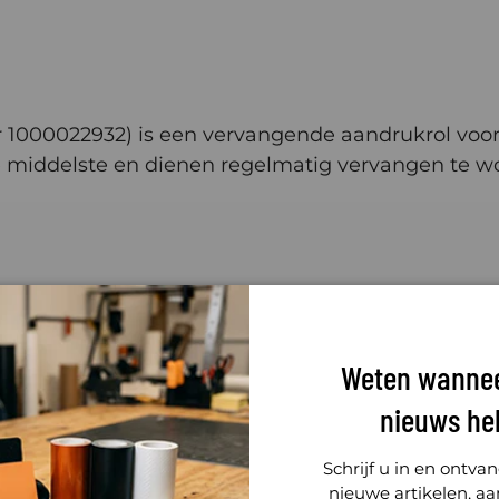
1000022932) is een vervangende aandrukrol voor g
 de middelste en dienen regelmatig vervangen te 
l) op zijn plaats tijdens het snijden en zorgt voo
et medium tijdens het snijden, wat resulteert in 
tent snijresultaat.
Weten wannee
nieuws he
Schrijf u in en ontva
compatibel is met uw Roland snijplotter. De pinch
nieuwe artikelen, a