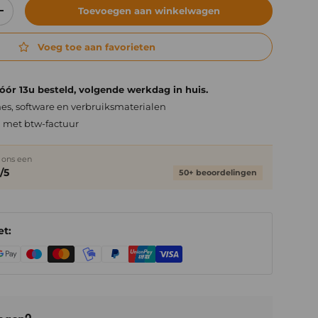
Toevoegen aan winkelwagen
elheid
Verhoog de hoeveelheid
Voeg toe aan favorieten
ór 13u besteld, volgende werkdag in huis.
es, software en verbruiksmaterialen
n met btw-factuur
 ons een
/5
50+ beoordelingen
et: