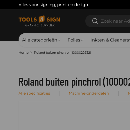
Alles voor signing, print en design
Ga naar inhoud
Zoeken
Zoeken
Alle categorieën
Folies
Inkten & Cleaners
Home
Roland buiten pinchrol (1000022932)
Roland buiten pinchrol (1000
Alle specificaties
Machine-onderdelen
M
Ga direct naar productinformatie