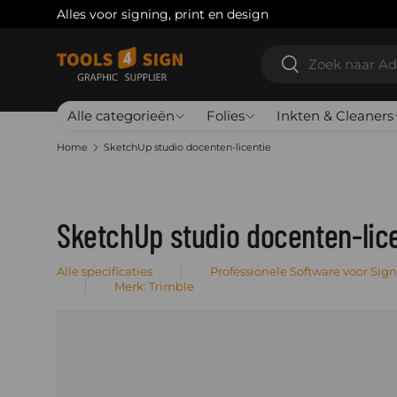
Alles voor signing, print en design
Ga naar inhoud
Zoeken
Zoeken
Alle categorieën
Folies
Inkten & Cleaners
Home
SketchUp studio docenten-licentie
SketchUp studio docenten-lic
Alle specificaties
Professionele Software voor Sign
Merk: Trimble
Ga direct naar productinformatie