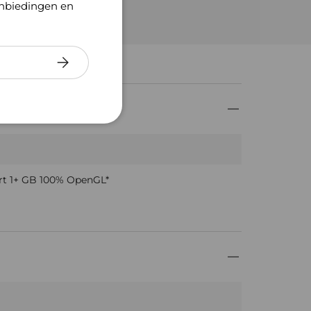
anbiedingen en
Abonneer
art 1+ GB 100% OpenGL*