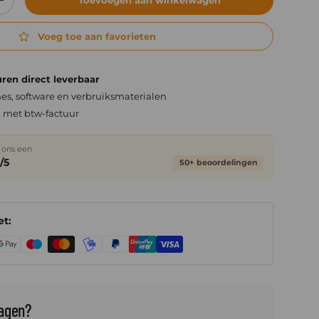
elheid
Verhoog de hoeveelheid
Voeg toe aan favorieten
ren direct leverbaar
es, software en verbruiksmaterialen
n met btw-factuur
 ons een
/5
50+ beoordelingen
et:
ragen?