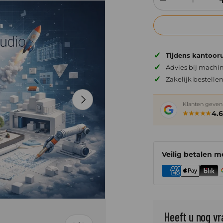
Verlaag de hoeve
✓
Tijdens kantooru
✓
Advies bij machin
✓
Zakelijk bestelle
Volgende
Klanten geven
4.6
★★★★★
Veilig betalen m
Heeft u nog v