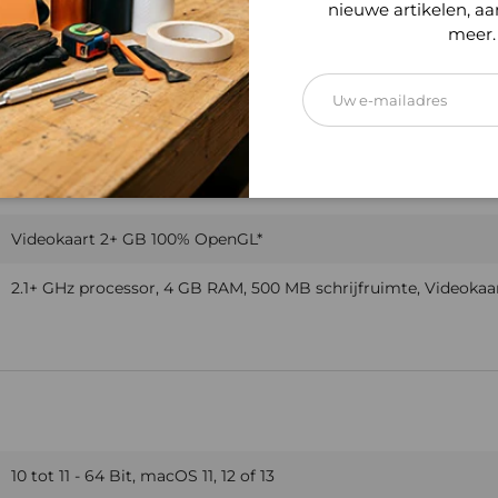
nieuwe artikelen, a
meer.
E-mailadres
Videokaart 2+ GB 100% OpenGL*
2.1+ GHz processor, 4 GB RAM, 500 MB schrijfruimte, Videoka
10 tot 11 - 64 Bit, macOS 11, 12 of 13