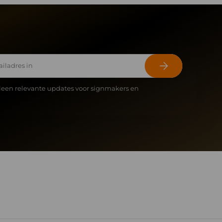
Abonneer
leen relevante updates voor signmakers en