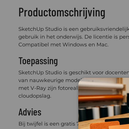
Productomschrijving
SketchUp Studio is een gebruiksvriendelij
gebruik in het onderwijs. De licentie is 
Compatibel met Windows en Mac.
Toepassing
SketchUp Studio is geschikt voor docenten
van nauwkeurige modellen, voorstellen en
met V-Ray zijn fotorealistische renders 
cloudopslag.
Advies
Bij twijfel is een gratis 7-daagse trial be