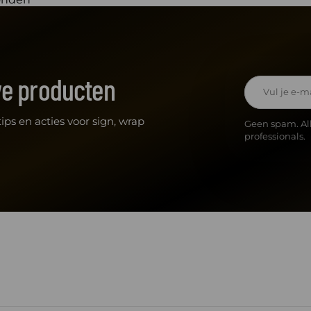
we producten
E-mailadres
ips en acties voor sign, wrap
Geen spam. Al
professionals.