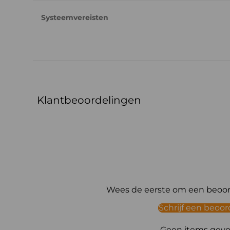
Systeemvereisten
Klantbeoordelingen
Wees de eerste om een beoord
Schrijf een beoor
Geen items gev