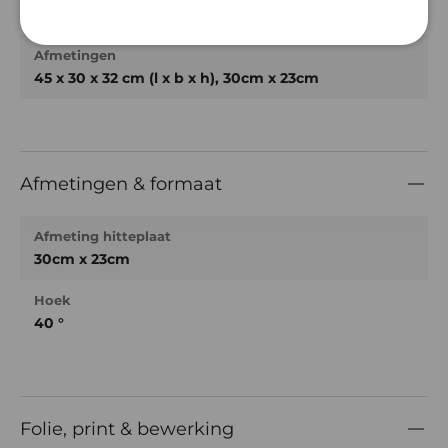
Belangrijkste specificaties
Afmetingen
45 x 30 x 32 cm (l x b x h), 30cm x 23cm
Afmetingen & formaat
Afmeting hitteplaat
30cm x 23cm
Hoek
40 °
Folie, print & bewerking