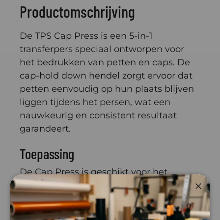
Productomschrijving
De TPS Cap Press is een 5-in-1
transferpers speciaal ontworpen voor
het bedrukken van petten en caps. De
cap-hold down hendel zorgt ervoor dat
petten eenvoudig op hun plaats blijven
liggen tijdens het persen, wat een
nauwkeurig en consistent resultaat
garandeert.
Toepassing
De Cap Press is geschikt voor het
aanbrengen van hittetransfers op
Sluite
petten, caps en andere gebogen
textielproducten. De 5-in-1