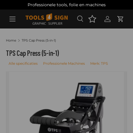
n
Professionele tools, folie en machines
Ga naar inhoud
Zoeken
Account
Wink
Zoeken
Zoeken
Home
TPS Cap Press (5-in-1)
TPS Cap Press (5-in-1)
Alle specificaties
Professionele Machines
Merk: TPS
Ga direct naar productinformatie