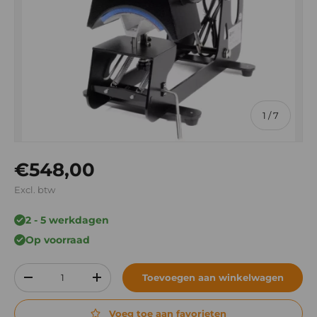
van
1
/
7
Reguliere prijs
€548,00
Excl. btw
2 - 5 werkdagen
Op voorraad
Aantal
Toevoegen aan winkelwagen
Verlaag de hoeveelheid
Verhoog de hoeveelheid
Voeg toe aan favorieten