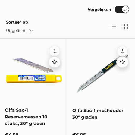
Vergelijken
Sorteer op
Lijst
Raste
Uitgelicht
Vergelijken
Verge
Olfa Sac-1
Olfa Sac-1 meshouder
Reservemessen 10
30° graden
stuks, 30° graden
Reguliere prijs
Reguliere prijs
€4,58
€6,95