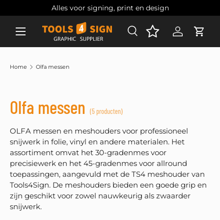
Alles voor signing, print en design
Ga naar inhoud
Zoeken
Account
Wink
Zoeken
Zoeken
Home
Olfa messen
Olfa messen
(5 producten)
OLFA messen en meshouders voor professioneel
snijwerk in folie, vinyl en andere materialen. Het
assortiment omvat het 30-gradenmes voor
precisiewerk en het 45-gradenmes voor allround
toepassingen, aangevuld met de TS4 meshouder van
Tools4Sign. De meshouders bieden een goede grip en
zijn geschikt voor zowel nauwkeurig als zwaarder
snijwerk.