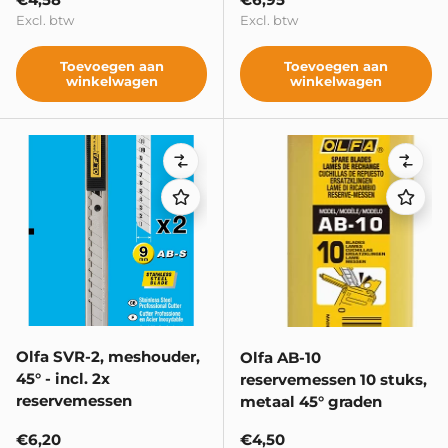
Excl. btw
Excl. btw
Toevoegen aan
Toevoegen aan
winkelwagen
winkelwagen
Vergelijken
Verge
Olfa SVR-2, meshouder,
Olfa AB-10
45° - incl. 2x
reservemessen 10 stuks,
reservemessen
metaal 45° graden
Reguliere prijs
Reguliere prijs
€6,20
€4,50