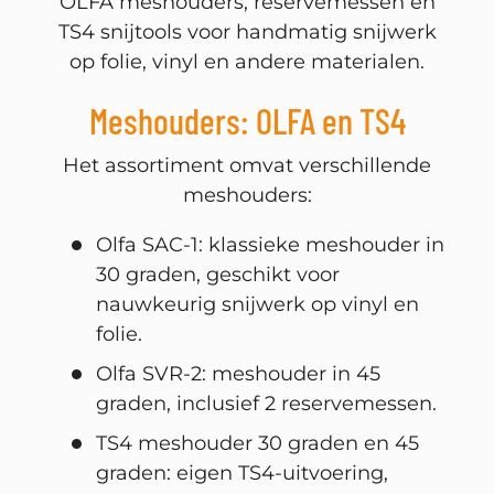
OLFA meshouders, reservemessen en
TS4 snijtools voor handmatig snijwerk
op folie, vinyl en andere materialen.
Meshouders: OLFA en TS4
Het assortiment omvat verschillende
meshouders:
Weten wanneer we iets nieuws hebben?
Olfa SAC-1: klassieke meshouder in
30 graden, geschikt voor
Schrijf u in en ontvang updates over nieuwe
nauwkeurig snijwerk op vinyl en
artikelen, aanbiedingen en meer.
folie.
E-mailadres
Abonneer
Olfa SVR-2: meshouder in 45
graden, inclusief 2 reservemessen.
TS4 meshouder 30 graden en 45
graden: eigen TS4-uitvoering,