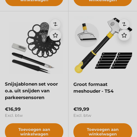
Vergelijken
Verge
Snijsjablonen set voor
Groot formaat
o.a. uit snijden van
meshouder - TS4
parkeersensoren
Reguliere prijs
Reguliere prijs
€16,99
€19,99
Excl. btw
Excl. btw
Toevoegen aan
Toevoegen aan
winkelwagen
winkelwagen