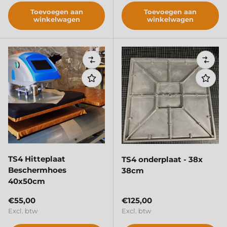
Toevoegen aan
Toevoegen aan
winkelwagen
winkelwagen
Vergelijken
Verge
TS4 Hitteplaat
TS4 onderplaat - 38x
Beschermhoes
38cm
40x50cm
Reguliere prijs
Reguliere prijs
€55,00
€125,00
Excl. btw
Excl. btw