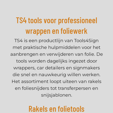
Weten wanneer we iets nieuws hebben?
Schrijf u in en ontvang updates over nieuwe
TS4 tools voor professioneel
artikelen, aanbiedingen en meer.
wrappen en foliewerk
E-mailadres
Abonneer
TS4 is een productlijn van Tools4Sign
met praktische hulpmiddelen voor het
aanbrengen en verwijderen van folie. De
tools worden dagelijks ingezet door
wrappers, car detailers en signmakers
die snel en nauwkeurig willen werken.
Het assortiment loopt uiteen van rakels
en foliesnijders tot transferpersen en
snijsjablonen.
Rakels en folietools