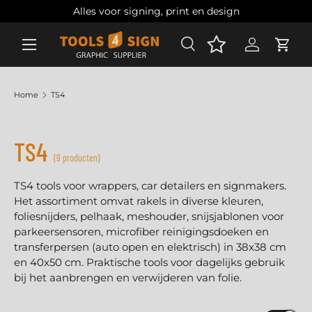
Alles voor signing, print en design
Ga naar inhoud
Zoeken
Account
Wink
Zoeken
Zoeken
Home
TS4
TS4
(9 producten)
TS4 tools voor wrappers, car detailers en signmakers.
Het assortiment omvat rakels in diverse kleuren,
foliesnijders, pelhaak, meshouder, snijsjablonen voor
parkeersensoren, microfiber reinigingsdoeken en
transferpersen (auto open en elektrisch) in 38x38 cm
en 40x50 cm. Praktische tools voor dagelijks gebruik
bij het aanbrengen en verwijderen van folie.