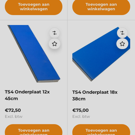
Toevoegen aan
Toevoegen aan
winkelwagen
winkelwagen
Vergelijken
Verge
TS4 Onderplaat 12x
TS4 Onderplaat 18x
45cm
38cm
Reguliere prijs
Reguliere prijs
€72,50
€75,00
Excl. btw
Excl. btw
Toevoegen aan
Toevoegen aan
winkelwagen
winkelwagen