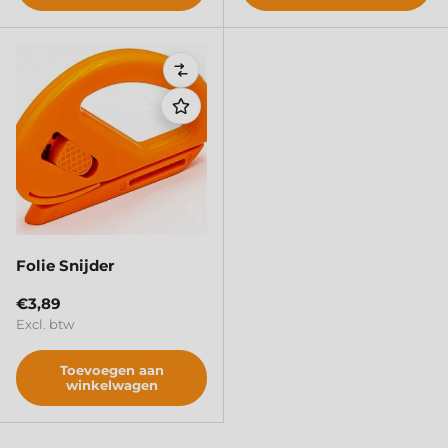
Vergelijken
Sluite
Folie Snijder
Reguliere prijs
€3,89
Excl. btw
Toevoegen aan
winkelwagen