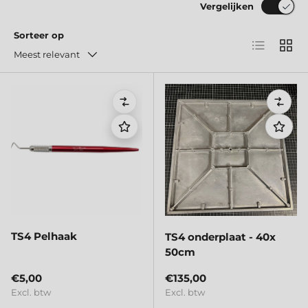
Vergelijken
Sorteer op
Lijst
Raste
Meest relevant
Vergelijken
Verge
TS4 Pelhaak
TS4 onderplaat - 40x
50cm
Reguliere prijs
Reguliere prijs
€5,00
€135,00
Excl. btw
Excl. btw