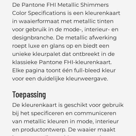
De Pantone FHI Metallic Shimmers
Color Specifications is een kleurenkaart
in waaierformaat met metallic tinten
Sluiten
voor gebruik in de mode-, interieur- en
designbranche. De metallic afwerking
roept luxe en glans op en biedt een
unieke kleurpalet dat ontbreekt in de
klassieke Pantone FHI-kleurenkaart.
Elke pagina toont één full-bleed kleur
voor een duidelijke kleurweergave.
Toepassing
De kleurenkaart is geschikt voor gebruik
bij het specificeren en communiceren
van metallic kleuren in mode, interieur
Weten wanneer we iets nieuws hebben?
en productontwerp. De waaier maakt
Schrijf u in en ontvang updates over nieuwe