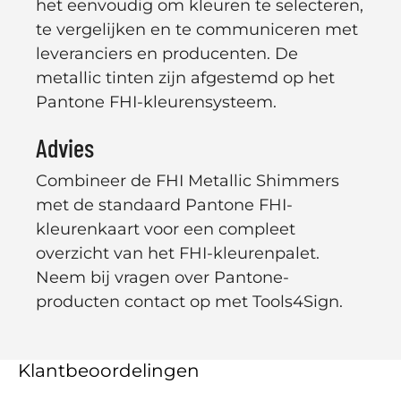
het eenvoudig om kleuren te selecteren,
artikelen, aanbiedingen en meer.
te vergelijken en te communiceren met
leveranciers en producenten. De
E-mailadres
Abonneer
metallic tinten zijn afgestemd op het
Pantone FHI-kleurensysteem.
Advies
Combineer de FHI Metallic Shimmers
met de standaard Pantone FHI-
kleurenkaart voor een compleet
overzicht van het FHI-kleurenpalet.
Neem bij vragen over Pantone-
producten contact op met Tools4Sign.
Klantbeoordelingen