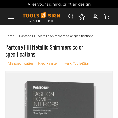
Alles voor signing, print en design
Ga naar inhoud
Zoeken
Account
Wink
Zoeken
Zoeken
Home
Pantone FHI Metallic Shimmers color specifications
Pantone FHI Metallic Shimmers color
specifications
Alle specificaties
Kleurkaarten
Merk: Tools4Sign
Ga direct naar productinformatie